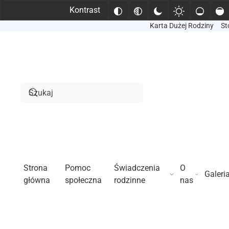
Kontrast
Karta Dużej Rodziny
St
Przejdź do treści głównej
Strona
Pomoc
Świadczenia
O
Galeri
główna
społeczna
rodzinne
nas