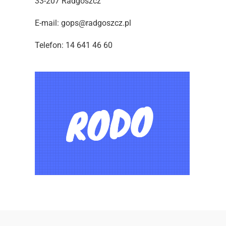
33-207 Radgoszcz
E-mail: gops@radgoszcz.pl
Telefon: 14 641 46 60