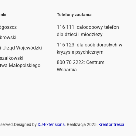
inki
Telefony zaufania
dgoszcz
116 111
: całodobowy telefon
dla dzieci i młodzieży
browski
116 123: dla osób dorosłych w
i Urząd Wojewódzki
kryzysie psychicznym
szałkowski
800 70 2222: Centrum
twa Małopolskiego
Wsparcia
eserved.
Designed by
DJ-Extensions
. Realizacja 2025:
Kreator treści