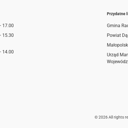
Przydatne l
– 17.00
Gmina Ra
– 15.30
Powiat Dą
Małopolsk
– 14.00
Urząd Mar
Wojewódz
©
2026
All rights r