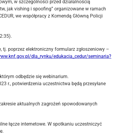
wym, w szczególności przed działalnością
tw, jak vishing i spoofing” organizowane w ramach
 CEDUR, we współpracy z Komendą Główną Policji
2:35).
e
, tj. poprzez elektroniczny formularz zgłoszeniowy –
www.knf.gov.pl/dla_rynku/edukacja_cedur/seminaria?
 którym odbędzie się webinarium.
23 r., potwierdzenia uczestnictwa będą przesyłane
 zakresie aktualnych zagrożeń spowodowanych
ilne łącze internetowe. W spotkaniu uczestniczyć
ę.