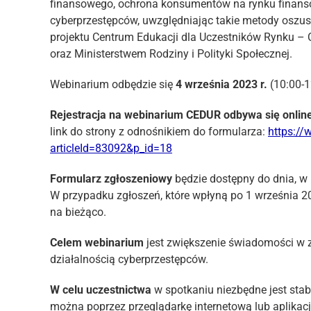
finansowego, ochrona konsumentów na rynku finanso
cyberprzestępców, uwzględniając takie metody oszus
projektu Centrum Edukacji dla Uczestników Rynku –
oraz Ministerstwem Rodziny i Polityki Społecznej.
Webinarium odbędzie się
4 września 2023 r.
(10:00-1
Rejestracja na webinarium CEDUR odbywa się onlin
link do strony z odnośnikiem do formularza:
https://
articleId=83092&p_id=18
Formularz zgłoszeniowy
będzie dostępny do dnia, w
W przypadku zgłoszeń, które wpłyną po 1 września 20
na bieżąco.
Celem
webinarium
jest zwiększenie świadomości w
działalnością cyberprzestępców.
W celu uczestnictwa
w spotkaniu niezbędne jest stab
można poprzez przeglądarkę internetową lub aplikacj